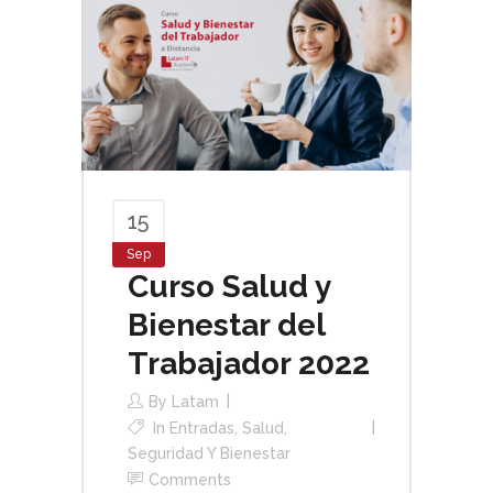
15
Sep
Curso Salud y
Bienestar del
Trabajador 2022
By
Latam
In
Entradas
,
Salud,
Seguridad Y Bienestar
Comments