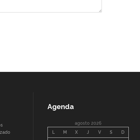
Agenda
agosto 2026
os
nzado
L
M
X
J
V
S
D