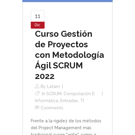
11
Dic
Curso Gestión
de Proyectos
con Metodología
Ágil SCRUM
2022
By
Latam
In
SCRUM
,
Computación E
Informática
,
Entradas
,
TI
Comments
Frente a la rigidez de los métodos
del Project Management más
tradicional surge "agile", como a