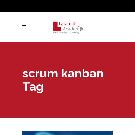
scrum kanban
Tag