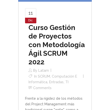
11
Dic
Curso Gestión
de Proyectos
con Metodología
Ágil SCRUM
2022
By
Latam
In
SCRUM
,
Computación E
Informática
,
Entradas
,
TI
Comments
Frente a la rigidez de los métodos
del Project Management más
tradicional surge "agile", como a