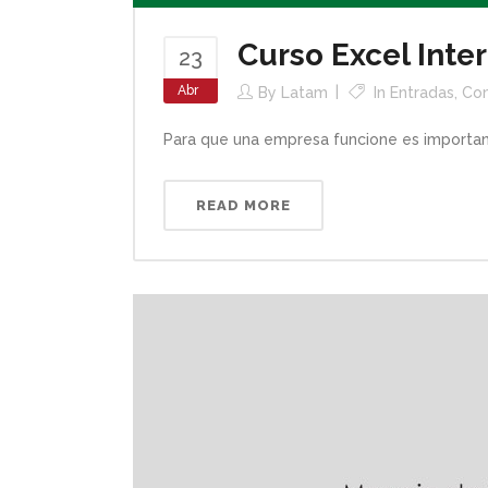
Curso Excel Inte
23
Abr
By
Latam
In
Entradas
,
Com
Para que una empresa funcione es importante
READ MORE