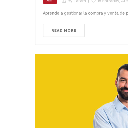
Abr
By
Latam
In
Entradas
,
Ate
Aprende a gestionar la compra y venta de pr
READ MORE