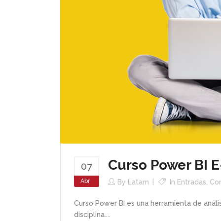
Curso Power BI E
07
Abr
By
Latam
In
Entradas
,
Com
Curso Power BI es una herramienta de anális
disciplina....