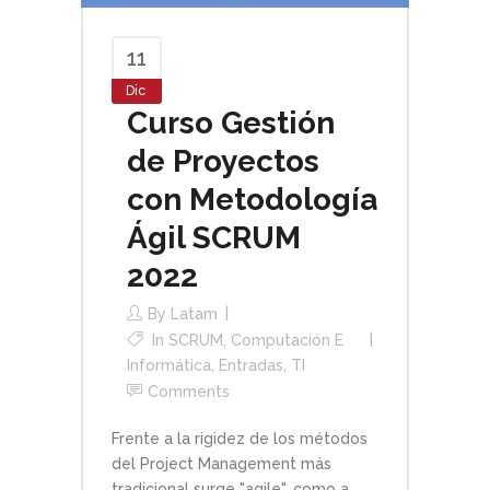
11
Dic
Curso Gestión
de Proyectos
con Metodología
Ágil SCRUM
2022
By
Latam
In
SCRUM
,
Computación E
Informática
,
Entradas
,
TI
Comments
Frente a la rigidez de los métodos
del Project Management más
tradicional surge "agile", como a