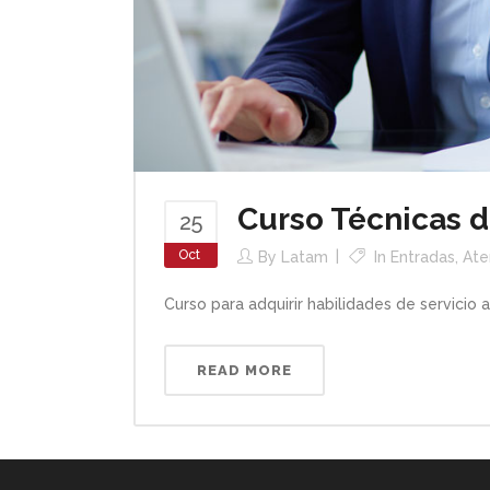
Curso Técnicas d
25
Oct
By
Latam
In
Entradas
,
Ate
Curso para adquirir habilidades de servicio a
READ MORE