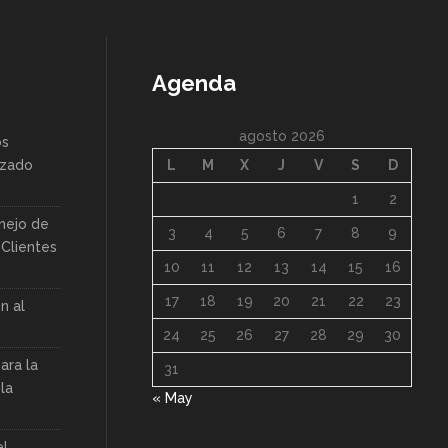
Agenda
agosto 2026
os
nzado
L
M
X
J
V
S
D
1
2
nejo de
3
4
5
6
7
8
9
Clientes
10
11
12
13
14
15
16
17
18
19
20
21
22
23
n al
24
25
26
27
28
29
30
ara la
31
la
« May
el