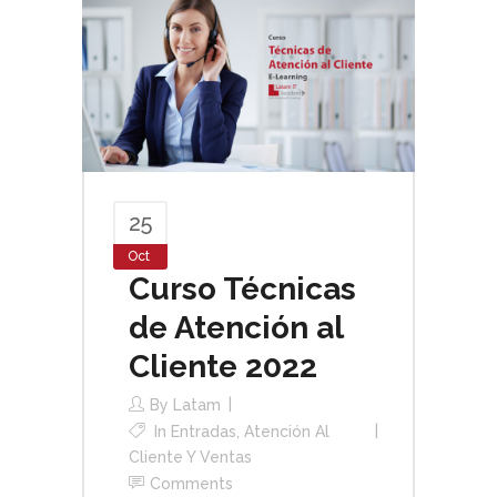
25
Oct
Curso Técnicas
de Atención al
Cliente 2022
By
Latam
In
Entradas
,
Atención Al
Cliente Y Ventas
Comments