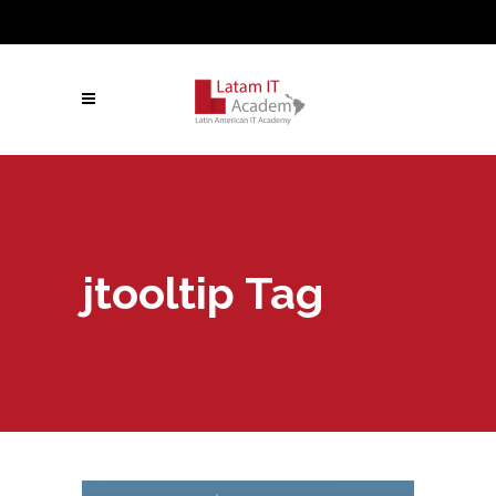
jtooltip Tag