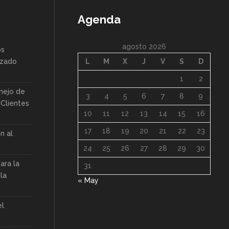
Agenda
agosto 2026
os
nzado
L
M
X
J
V
S
D
1
2
nejo de
3
4
5
6
7
8
9
Clientes
10
11
12
13
14
15
16
17
18
19
20
21
22
23
n al
24
25
26
27
28
29
30
ara la
31
la
« May
el