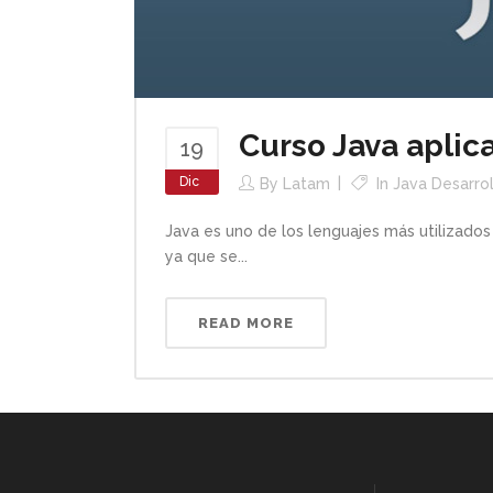
Curso Java aplic
19
Dic
By
Latam
In
Java Desarro
Java es uno de los lenguajes más utilizados
ya que se...
READ MORE