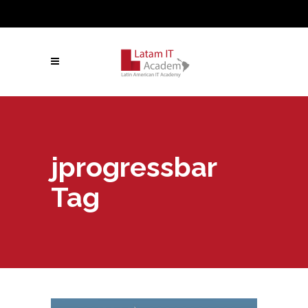
jprogressbar
Tag