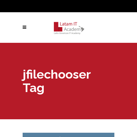
jfilechooser
Tag