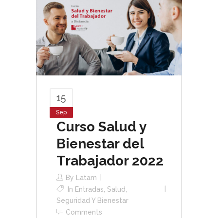
15
Sep
Curso Salud y
Bienestar del
Trabajador 2022
By
Latam
In
Entradas
,
Salud,
Seguridad Y Bienestar
Comments