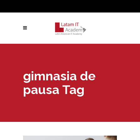
gimnasia de
pausa Tag