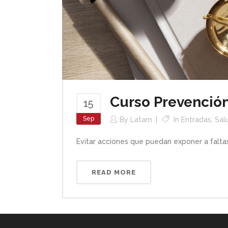
Curso Prevención
15
Sep
By
Latam
In
Entradas
,
Sal
Evitar acciones que puedan exponer a faltas
READ MORE