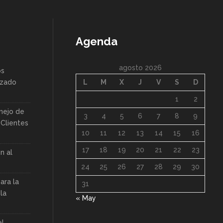
Agenda
agosto 2026
os
nzado
L
M
X
J
V
S
D
1
2
nejo de
3
4
5
6
7
8
9
Clientes
10
11
12
13
14
15
16
17
18
19
20
21
22
23
n al
24
25
26
27
28
29
30
ara la
31
la
« May
el