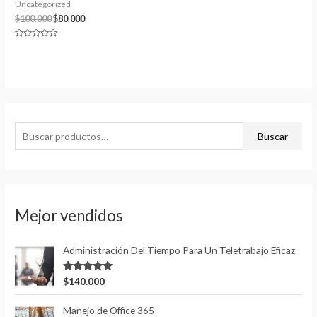
Uncategorized
El
El
$
100.000
$
80.000
precio
precio
original
actual
Valorado
era:
es:
con
0
$100.000.
$80.000.
de
5
B
Buscar
u
s
c
a
Mejor vendidos
r
p
Administración Del Tiempo Para Un Teletrabajo Eficaz
o
Valorado
$
140.000
r
con
5.00
de
5
:
Manejo de Office 365