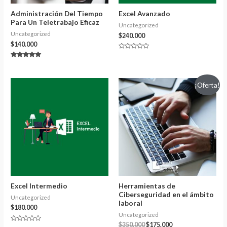
Administración Del Tiempo
Excel Avanzado
Para Un Teletrabajo Eficaz
Uncategorized
Uncategorized
$
240.000
$
140.000
Valorado
con
Valorado con
0
5.00
de
de 5
5
¡Oferta!
Excel Intermedio
Herramientas de
Ciberseguridad en el ámbito
Uncategorized
laboral
$
180.000
Uncategorized
El
El
$
350.000
$
175.000
Valorado