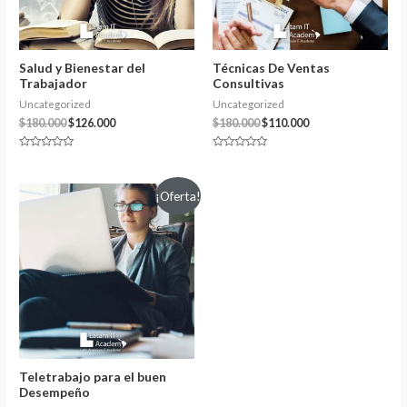
Salud y Bienestar del
Técnicas De Ventas
Trabajador
Consultivas
Uncategorized
Uncategorized
El
El
El
El
$
180.000
$
126.000
$
180.000
$
110.000
precio
precio
precio
precio
original
actual
original
actual
Valorado
Valorado
era:
es:
era:
es:
con
con
0
0
$180.000.
$126.000.
$180.000.
$110.000.
de
de
¡Oferta!
5
5
Teletrabajo para el buen
Desempeño