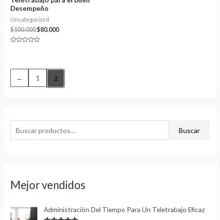
Desempeño
Uncategorized
El
El
$
100.000
$
80.000
precio
precio
original
actual
Valorado
era:
es:
con
0
$100.000.
$80.000.
de
5
←
1
2
B
Buscar
u
s
c
a
Mejor vendidos
r
p
Administración Del Tiempo Para Un Teletrabajo Eficaz
o