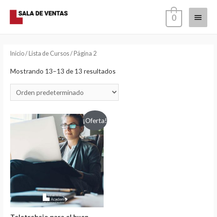
Menú
0
princi
Inicio
/
Lista de Cursos
/ Página 2
Mostrando 13–13 de 13 resultados
¡Oferta!
Teletrabajo para el buen